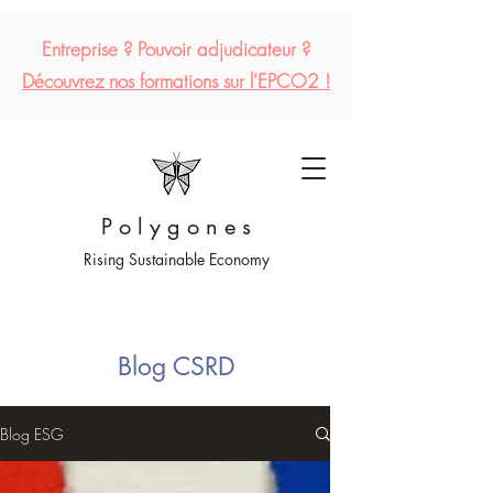
Entreprise ?
Pouvoir
adjudicateur
?
Découvrez
nos formations sur l'EPCO2 !
P o l y g o n e s
Rising Sustainable Economy
Blog CSRD
Blog ESG