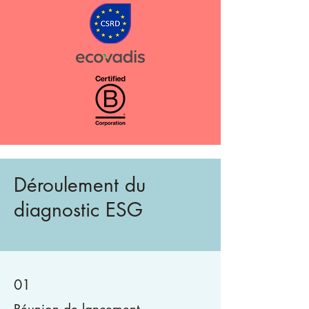
Déroulement du
diagnostic ESG
01