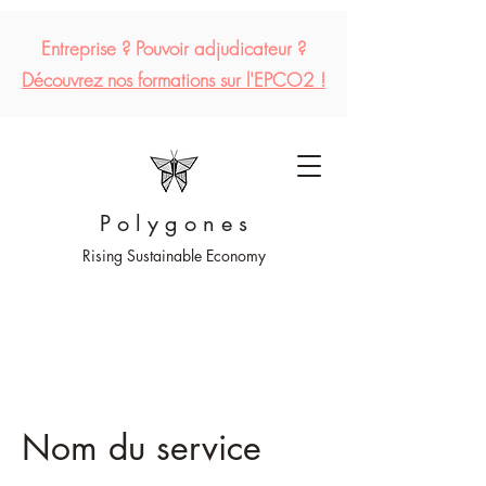
Entreprise ?
Pouvoir
adjudicateur
?
Découvrez
nos formations sur l'EPCO2 !
P o l y g o n e s
Rising Sustainable Economy
Nom du service