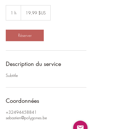
19,99
dollars
1 h
1
19,99 $US
des
États-
Unis
Réserver
Description du service
Subtitle
Coordonnées
+32494458841
sebastien@polygones.be