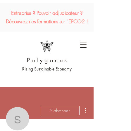
Entreprise ?
Pouvoir
adjudicateur
?
Découvrez
nos formations sur l'EPCO2 !
P o l y g o n e s
Rising Sustainable Economy
Plus d'actions
S'abonner
sebmort