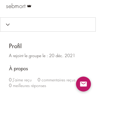
Administrateur
sebmort
Profil
A rejoint le groupe le : 20 déc. 2021
À propos
0
J'aime reçu
0
commentaires reçus
0
meilleures réponses
Newsletter mensuelle : inscrivez-vous
!
E-mail