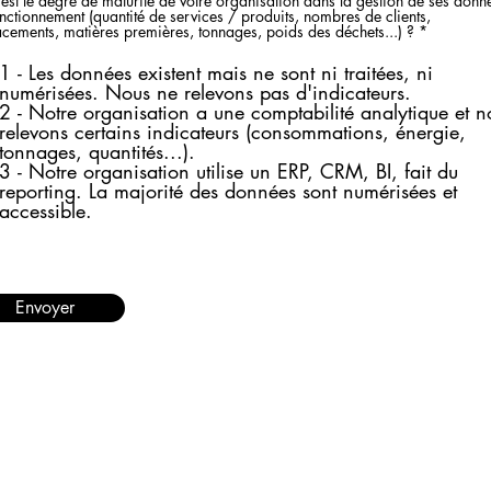
est le degré de maturité de votre organisation dans la gestion de ses donn
nctionnement (quantité de services / produits, nombres de clients,
cements, matières premières, tonnages, poids des déchets...) ?
*
1 - Les données existent mais ne sont ni traitées, ni
numérisées. Nous ne relevons pas d'indicateurs.
2 - Notre organisation a une comptabilité analytique et n
relevons certains indicateurs (consommations, énergie,
tonnages, quantités...).
3 - Notre organisation utilise un ERP, CRM, BI, fait du
reporting. La majorité des données sont numérisées et
accessible.
Envoyer