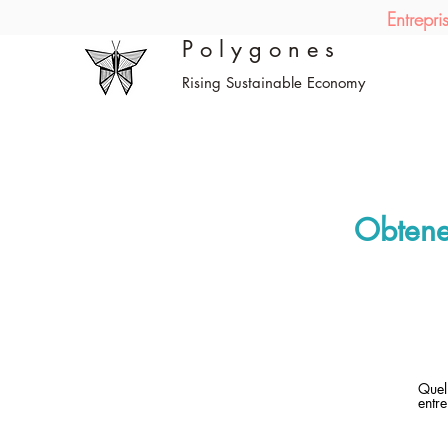
Entrepr
P o l y g o n e s
Rising Sustainable Economy
Obten
Quel
entre