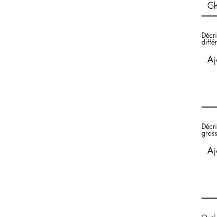
Décri
diffé
Décri
gross