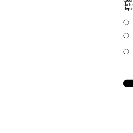
Quel 
de fo
dépla