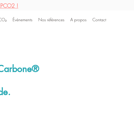
'EPCO2 !
 CO₂
Évènements
Nos références
A propos
Contact
 Carbone®
de.