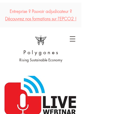
Entreprise ?
Pouvoir
adjudicateur
?
Découvrez
nos formations sur l'EPCO2 !
P o l y g o n e s
Rising Sustainable Economy